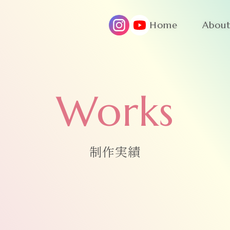
H
o
m
e
A
b
o
u
Works
制作実績