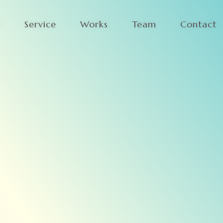
t
S
e
r
v
i
c
e
W
o
r
k
s
T
e
a
m
C
o
n
t
a
c
t